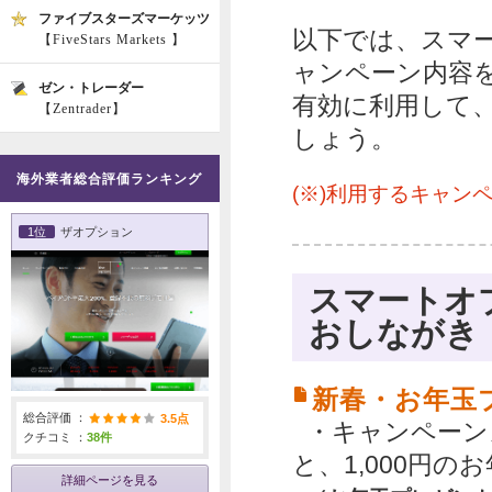
ファイブスターズマーケッツ
以下では、スマ
【FiveStars Markets 】
ャンペーン内容
ゼン・トレーダー
有効に利用して
【Zentrader】
しょう。
海外業者総合評価ランキング
(※)利用するキャ
1位
ザオプション
スマートオプ
おしながき
新春・お年玉プ
総合評価 ：
3.5点
・キャンペーン
クチコミ ：
38件
と、1,000円の
詳細ページを見る