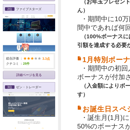
（お年玉プレゼン
ん）
2位
ファイブスターズ
・期間中に10万
間中であれば何回
（100%ボーナスに
引額を達成する必要
1月特別ボーナ
総合評価 ：
3.3点
クチコミ ：
28件
・期間中の初回
詳細ページを見る
ボーナスが付加
（入金額によりボ
3位
ゼン・トレーダー
す）
お誕生日スペ
・誕生月(1月
50%のボーナス