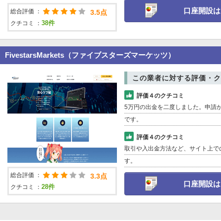
口座開設は
総合評価 ：
3.5点
【スマートオプション】2015年11月！勤労感謝の日100%ボーナスキャンペ
38件
クチコミ ：
2015-11-5
【スマートオプション】LINEサポート開始記念！2015年11月特別キャンペー
2015-8-12
FivestarsMarkets（ファイブスターズマーケッツ）
【スマートオプション】2015年夏！絶対に負けない夏休みキャンペーン！
この業者に対する評価・ク
2015-4-27
【スマートオプション】大型連休！2015年ゴールデンウィーク特別キャンペ
評価４のクチコミ
2015-4-1
5万円の出金を二度しました。申請
【スマートオプション】新年度到来！2015年4月特別キャンペーン
です。
2015-3-20
評価４のクチコミ
【スマートオプション】春分の日ならではの2015年3月特別キャンペーン
取引や入出金方法など、サイト上で
2015-3-10
す。
【スマートオプション】2015年3月キャンペーン情報をチェック！
総合評価 ：
3.3点
2015-2-9
口座開設は
28件
クチコミ ：
【スマートオプション】2015年バレンタインキャンペーン！
2015-2-3