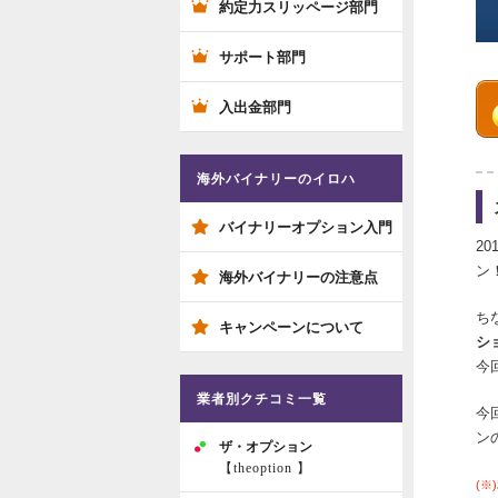
約定力スリッページ部門
サポート部門
入出金部門
海外バイナリーのイロハ
バイナリーオプション入門
2
ン
海外バイナリーの注意点
ち
キャンペーンについて
シ
今
業者別クチコミ一覧
今
ン
ザ・オプション
【theoption 】
(