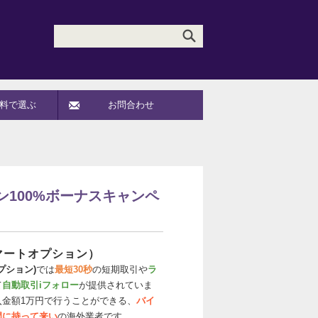
料で選ぶ
お問合わせ
ン100%ボーナスキャンペ
（スマートオプション）
オプション)
では
最短30秒
の短期取引や
ラ
て
自動取引iフォロー
が提供されていま
入金額1万円で行うことができる、
バイ
門に持って来い
の海外業者です。