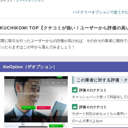
カテゴリ：
スマートオプション
2016-7-20
バイナリーオプションで使うデ
【スマートオプション】2016年7月！夏休みボーナスキャンペーン！
2016-5-2
KUCHIKOMI TOP【クチコミが強い！ユーザーから評価の
自動取引iフォローをスマートオプションで使ってみよう！
2016-4-5
実際に取引を行ったユーザーからの評価が高ければ、その分その業者に期待で
【スマートオプション】2016年4月！フレッシュマンボーナスキャンペーン！
迷ったらまずはこの中から選んでみましょう！
2016-3-28
【スマートオプション】2016年3月！春分の日特別キャンペーン！
theOption（ザオプション）
2016-2-23
【スマートオプション】ラダーオプションやろうぜ！2016年2月特別キャン
この業者に対する評価・ク
2016-2-9
【スマートオプション】2016年2月！バレンタイン特別キャンペーン！
評価４のクチコミ
キャッシュバック使って利益出して
2016-1-14
【スマートオプション】2016年1月！成人の日特別キャンペーン！
評価４のクチコミ
2015-12-9
サポート対応がめちゃくちゃ素早い
【スマートオプション】2015年12月！クリスマス特別キャンペーン！
のへん大事だよねｗ
2015-11-20