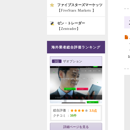
ファイブスターズマーケッツ
【FiveStars Markets 】
ゼン・トレーダー
【Zentrader】
海外業者総合評価ランキング
1位
ザオプション
総合評価 ：
3.5点
クチコミ ：
38件
詳細ページを見る